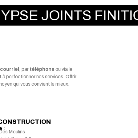
JOINTS FINITION M
courriel
, par
téléphone
ou via le
à perfectionner nos services. Offrir
e moyen qui vous convient le mieux.
CONSTRUCTION
 :
Des Moulins