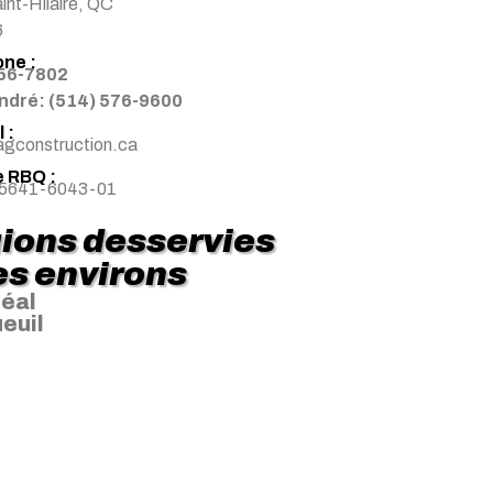
nt-Hilaire, QC
6
ne :
256-7802
ndré: (514) 576-9600
 :
gconstruction.ca
 RBQ :
 5641-6043-01
ions desservies
les environs
éal
euil