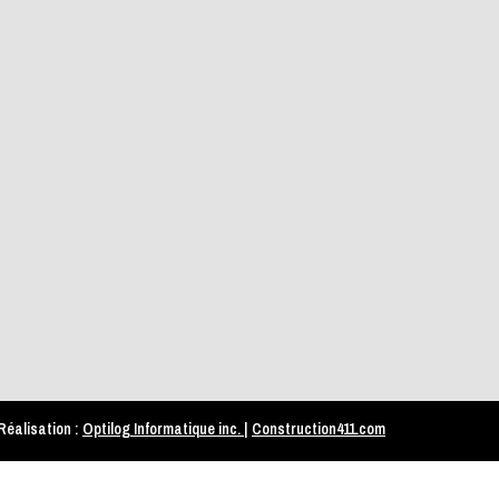
éalisation :
Optilog Informatique inc.
|
Construction411.com