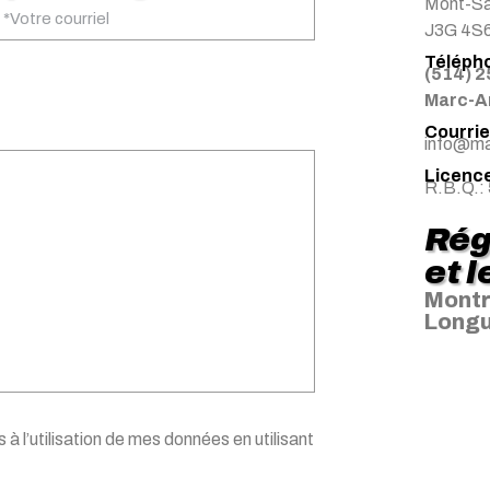
Mont-Sai
J3G 4S
Télépho
(514) 
Marc-A
Courriel
info@ma
Licence
R.B.Q.:
Rég
et 
Montr
Longu
 à l’utilisation de mes données en utilisant